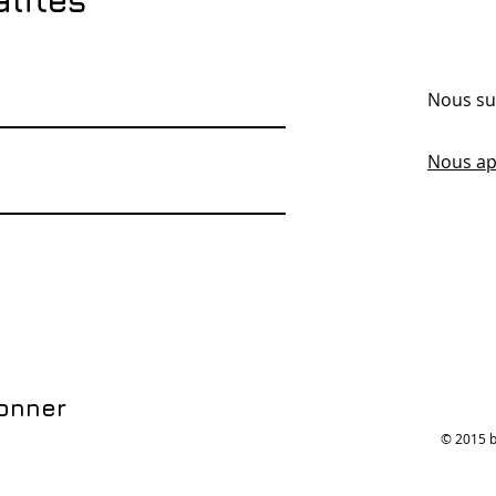
alités
Nous su
Nous ap
onner
© 2015 b