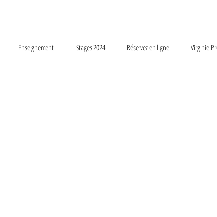
Enseignement
Stages 2024
Réservez en ligne
Virginie P